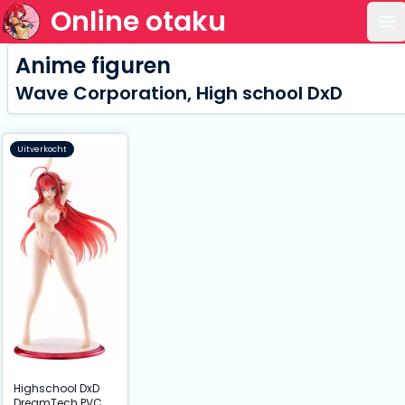
Online otaku
Op
Anime figuren
Wave Corporation, High school DxD
Uitverkocht
Highschool DxD
DreamTech PVC