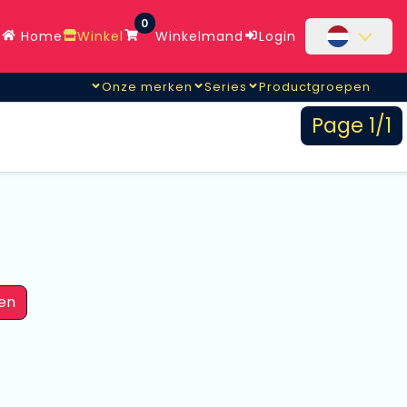
0
Home
Winkel
Winkelmand
Login
Onze merken
Series
Productgroepen
Page 1/1
en