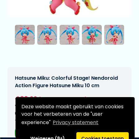
Hatsune Miku: Colorful Stage! Nendoroid
Action Figure Hatsune Miku 10 cm
€88,99
[Onder voorbehoud]
Deze website maakt gebruikt van cookies
Verwachtte leverdatum:
n.v.t.
voor het verbeteren van de "user
Type:
experience"
Privacy statement
Anime figuren
Weigeren (8s)
Cookies toestaan