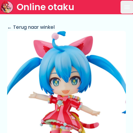
Online otaku
Op
← Terug naar winkel