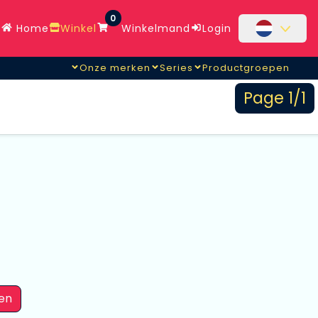
0
Home
Winkel
Winkelmand
Login
Onze merken
Series
Productgroepen
Page 1/1
en