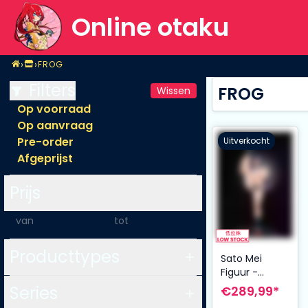
Online otaku
Home
›
›
FROG
Shop
FROG
Filters
FROG
Wissen
Op voorraad
Op aanvraag
Pre-order
Uitverkocht
Afgeprijst
Prijs
-
Producttypes
Sato Mei
Figuur -
Tokujo-chan,
Series
€289,99*
a Girl Who