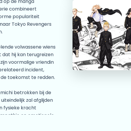
rd op de manga
serie combineert
orme populariteit
g naar Tokyo Revengers
n.
elende volwassene wiens
dat hij kan terugreizen
 zijn voormalige vriendin
relateerd incident,
 de toekomst te redden.
michi betrokken bij de
iteindelijk zal afglijden
n fysieke kracht
empathie en emotionele
en en dierbaren te