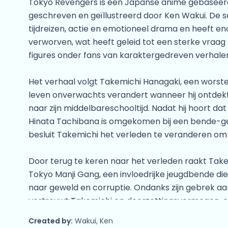
Tokyo Revengers is een Japanse anime gebasee
geschreven en geïllustreerd door Ken Wakui. De 
tijdreizen, actie en emotioneel drama en heeft en
verworven, wat heeft geleid tot een sterke vraa
figures onder fans van karaktergedreven verhale
Het verhaal volgt Takemichi Hanagaki, een worst
leven onverwachts verandert wanneer hij ontdekt 
naar zijn middelbareschooltijd. Nadat hij hoort dat
Hinata Tachibana is omgekomen bij een bende-ge
besluit Takemichi het verleden te veranderen om
Door terug te keren naar het verleden raakt Take
Tokyo Manji Gang, een invloedrijke jeugdbende die u
naar geweld en corruptie. Ondanks zijn gebrek aa
vertrouwt Takemichi op doorzettingsvermogen, 
vastberadenheid om gebeurtenissen te beïnvloed
Created by:
Wakui, Ken
beschermen.