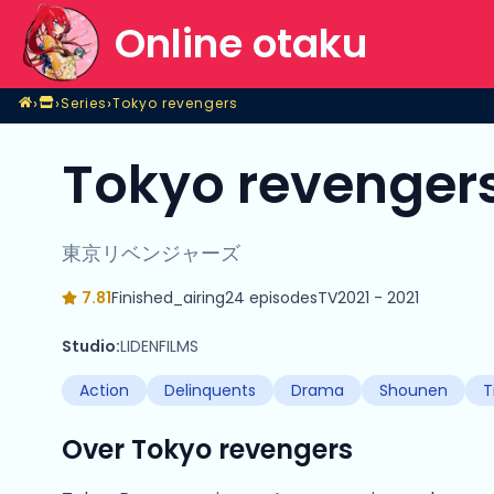
Online otaku
Home
›
›
›
Series
Tokyo revengers
Shop
Series
Tokyo revengers
Tokyo revengers
東京リベンジャーズ
7.81
Finished_airing
24 episodes
TV
2021 - 2021
Studio:
LIDENFILMS
Action
Delinquents
Drama
Shounen
T
Over Tokyo revengers