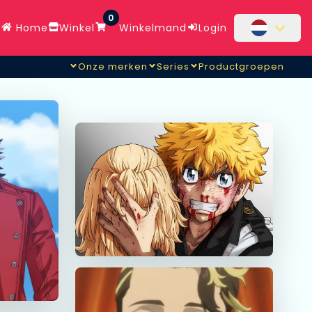
0
Home
Winkel
Winkelmand
Login
Onze merken
Series
Productgroepen