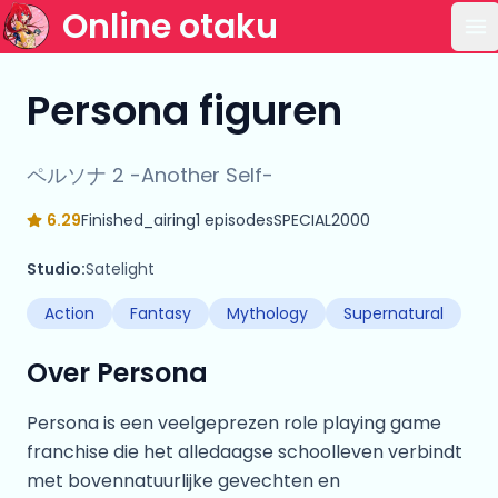
Online otaku
Op
Persona figuren
ペルソナ 2 -Another Self-
6.29
Finished_airing
1 episodes
SPECIAL
2000
Studio:
Satelight
Action
Fantasy
Mythology
Supernatural
Over Persona
Persona is een veelgeprezen role playing game
franchise die het alledaagse schoolleven verbindt
met bovennatuurlijke gevechten en