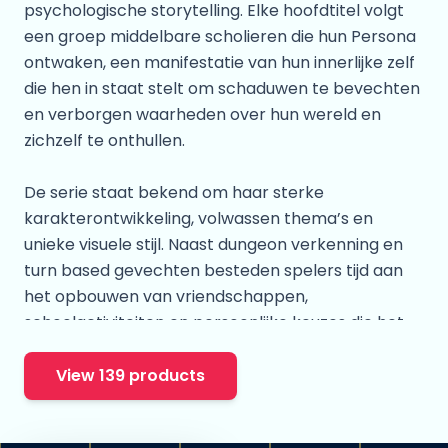
psychologische storytelling. Elke hoofdtitel volgt
een groep middelbare scholieren die hun Persona
ontwaken, een manifestatie van hun innerlijke zelf
die hen in staat stelt om schaduwen te bevechten
en verborgen waarheden over hun wereld en
zichzelf te onthullen.
De serie staat bekend om haar sterke
karakterontwikkeling, volwassen thema’s en
unieke visuele stijl. Naast dungeon verkenning en
turn based gevechten besteden spelers tijd aan
het opbouwen van vriendschappen,
schoolactiviteiten en persoonlijke keuzes die het
verloop van het verhaal beïnvloeden. Deze sociale
banden hebben ook direct invloed op de kracht
View 139 products
van de Personages tijdens gevechten, wat zorgt
voor een nauwe verbinding tussen gameplay en