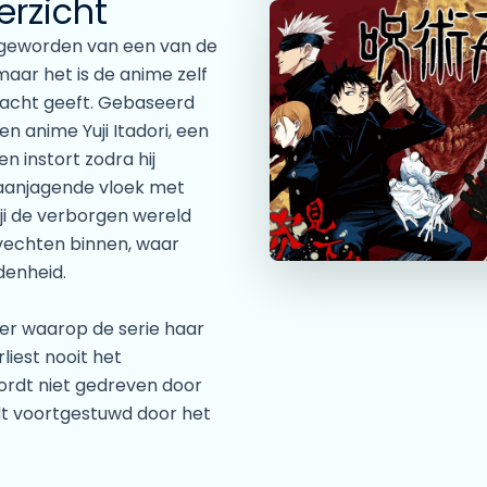
erzicht
uk geworden van een van de
ar het is de anime zelf
racht geeft. Gebaseerd
 anime Yuji Itadori, een
n instort zodra hij
aanjagende vloek met
ji de verborgen wereld
evechten binnen, waar
denheid.
ier waarop de serie haar
liest nooit het
wordt niet gedreven door
rdt voortgestuwd door het
n door de angst dat
blijft het verhaal