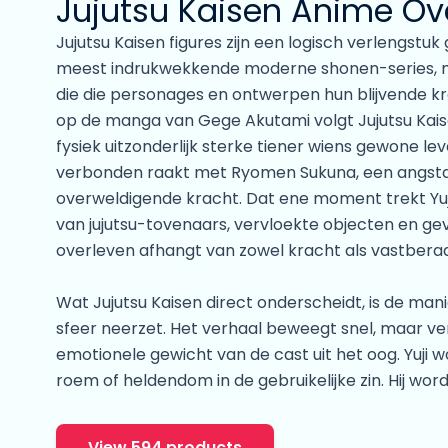
Jujutsu Kaisen Anime Ov
Jujutsu Kaisen figures zijn een logisch verlengst
meest indrukwekkende moderne shonen-series, ma
die die personages en ontwerpen hun blijvende k
op de manga van Gege Akutami volgt Jujutsu Kaisen
fysiek uitzonderlijk sterke tiener wiens gewone leve
verbonden raakt met Ryomen Sukuna, een angst
overweldigende kracht. Dat ene moment trekt Yu
van jujutsu-tovenaars, vervloekte objecten en g
overleven afhangt van zowel kracht als vastbera
Wat Jujutsu Kaisen direct onderscheidt, is de man
sfeer neerzet. Het verhaal beweegt snel, maar ver
emotionele gewicht van de cast uit het oog. Yuji 
roem of heldendom in de gebruikelijke zin. Hij wo
idee van een waardige dood, door schuldgevoel e
anderen moeten lijden door zijn bestaan. Daardoor 
View 594 products