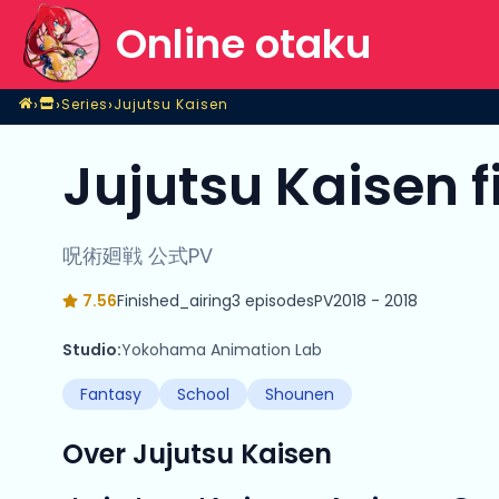
Online otaku
Home
›
›
›
Series
Jujutsu Kaisen
Shop
Series
Jujutsu Kaisen
Jujutsu Kaisen 
呪術廻戦 公式PV
7.56
Finished_airing
3 episodes
PV
2018 - 2018
Studio:
Yokohama Animation Lab
Fantasy
School
Shounen
Over Jujutsu Kaisen