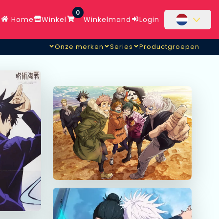
0
Home
Winkel
Winkelmand
Login
Onze merken
Series
Productgroepen