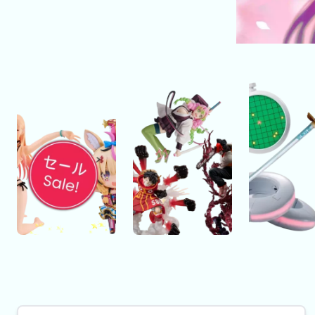
Aanbieding
Anime
Replica's
figures