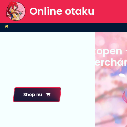
Online otaku
Home
Anime Figuren kopen 
Nendoroids & Mercha
Dagelijks nieuwe producten!
Shop nu