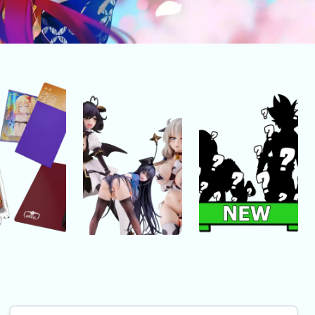
rading
18+ figures
Nieuwe
cards
producten