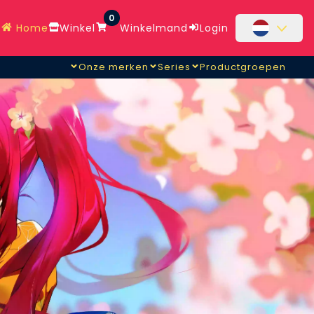
0
Home
Winkel
Winkelmand
Login
Onze merken
Series
Productgroepen