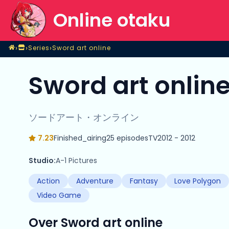
Online otaku
Home
›
›
›
Series
Sword art online
Shop
Series
Sword art online
Sword art online
ソードアート・オンライン
7.23
Finished_airing
25 episodes
TV
2012 - 2012
Studio:
A-1 Pictures
Action
Adventure
Fantasy
Love Polygon
Video Game
Over Sword art online