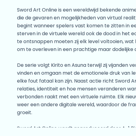
Sword Art Online is een wereldwijd bekende anime 
die de gevaren en mogelijkheden van virtual reali
begint wanneer spelers vast komen te zitten in 
sterven in de virtuele wereld ook de dood in het 
te ontsnappen moeten zij elk level voltooien, wat l
om te overleven in een prachtige maar dodelijke 
De serie volgt Kirito en Asuna terwijl zij vijanden
vinden en omgaan met de emotionele druk van le
elke fout fataal kan zijn. Naast actie richt Sword A
relaties, identiteit en hoe mensen veranderen wa
verbonden raakt met een virtuele ruimte. Elk nie
weer een andere digitale wereld, waardoor de fra
groeit.
Sword Art Online wordt geproduceerd door A-1 Pi