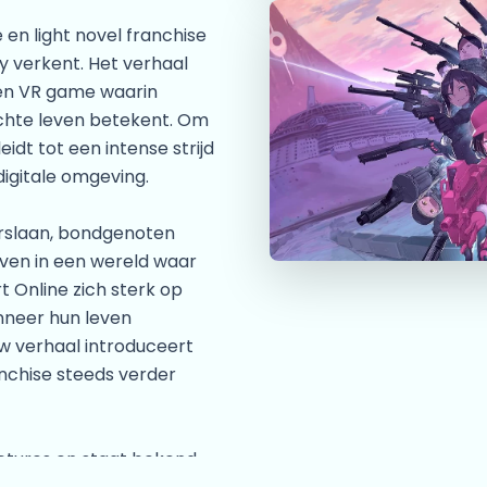
en light novel franchise
ty verkent. Het verhaal
een VR game waarin
echte leven betekent. Om
eidt tot een intense strijd
digitale omgeving.
 verslaan, bondgenoten
ven in een wereld waar
rt Online zich sterk op
nneer hun leven
uw verhaal introduceert
nchise steeds verder
ctures en staat bekend