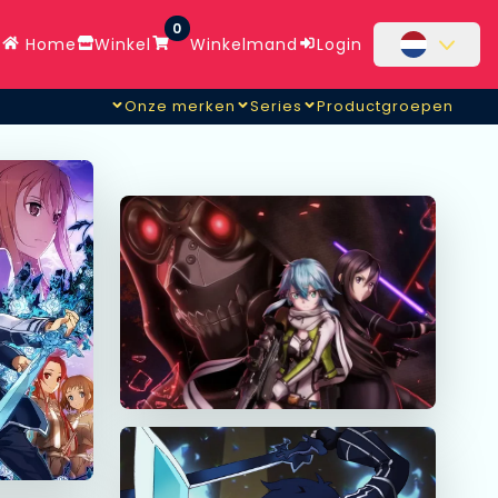
0
Home
Winkel
Winkelmand
Login
Onze merken
Series
Productgroepen