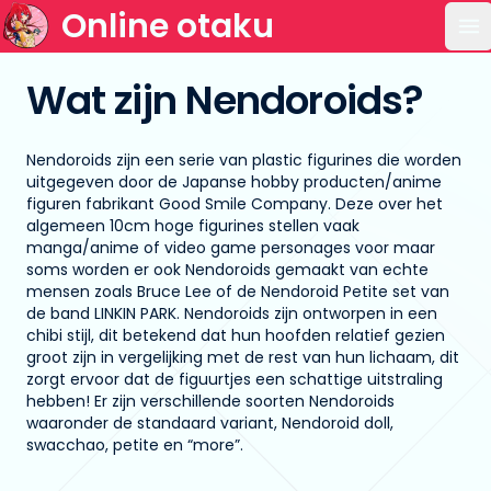
Online otaku
Op
Wat zijn Nendoroids?
Nendoroids zijn een serie van plastic figurines die worden
uitgegeven door de Japanse hobby producten/anime
figuren fabrikant Good Smile Company. Deze over het
algemeen 10cm hoge figurines stellen vaak
manga/anime of video game personages voor maar
soms worden er ook Nendoroids gemaakt van echte
mensen zoals Bruce Lee of de Nendoroid Petite set van
de band LINKIN PARK. Nendoroids zijn ontworpen in een
chibi stijl, dit betekend dat hun hoofden relatief gezien
groot zijn in vergelijking met de rest van hun lichaam, dit
zorgt ervoor dat de figuurtjes een schattige uitstraling
hebben! Er zijn verschillende soorten Nendoroids
waaronder de standaard variant, Nendoroid doll,
swacchao, petite en “more”.