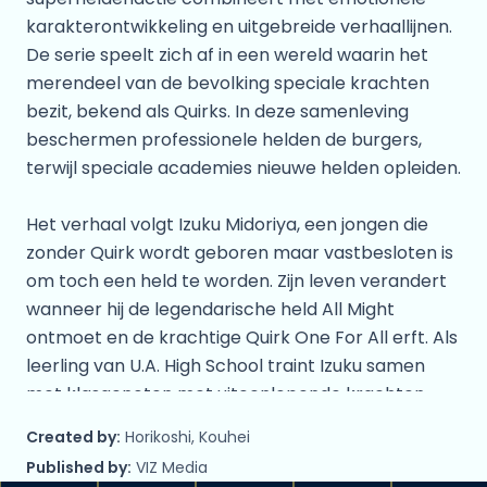
karakterontwikkeling en uitgebreide verhaallijnen.
De serie speelt zich af in een wereld waarin het
merendeel van de bevolking speciale krachten
bezit, bekend als Quirks. In deze samenleving
beschermen professionele helden de burgers,
terwijl speciale academies nieuwe helden opleiden.
Het verhaal volgt Izuku Midoriya, een jongen die
zonder Quirk wordt geboren maar vastbesloten is
om toch een held te worden. Zijn leven verandert
wanneer hij de legendarische held All Might
ontmoet en de krachtige Quirk One For All erft. Als
leerling van U.A. High School traint Izuku samen
met klasgenoten met uiteenlopende krachten,
waarbij vriendschappen, rivaliteiten en steeds
Created by:
Horikoshi, Kouhei
grotere bedreigingen centraal staan.
Published by:
VIZ Media