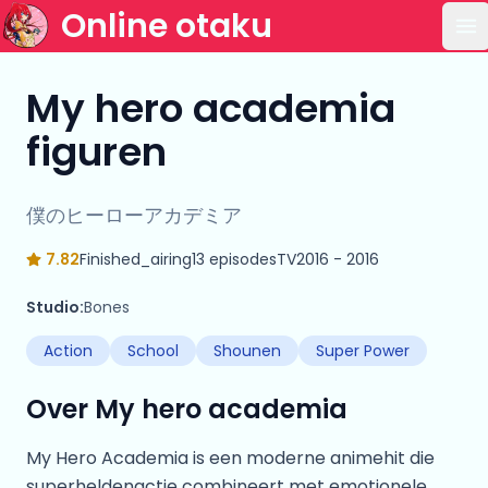
Online otaku
Op
My hero academia
figuren
僕のヒーローアカデミア
7.82
Finished_airing
13 episodes
TV
2016 - 2016
Studio:
Bones
Action
School
Shounen
Super Power
Over My hero academia
My Hero Academia is een moderne animehit die
superheldenactie combineert met emotionele