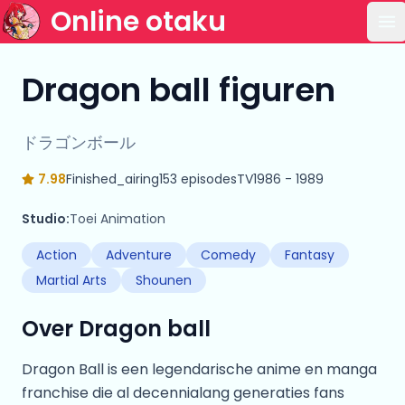
Online otaku
Op
Dragon ball figuren
ドラゴンボール
7.98
Finished_airing
153 episodes
TV
1986 - 1989
Studio:
Toei Animation
Action
Adventure
Comedy
Fantasy
Martial Arts
Shounen
Over Dragon ball
Dragon Ball is een legendarische anime en manga
franchise die al decennialang generaties fans