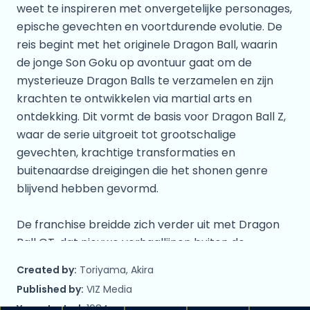
weet te inspireren met onvergetelijke personages,
epische gevechten en voortdurende evolutie. De
reis begint met het originele Dragon Ball, waarin
de jonge Son Goku op avontuur gaat om de
mysterieuze Dragon Balls te verzamelen en zijn
krachten te ontwikkelen via martial arts en
ontdekking. Dit vormt de basis voor Dragon Ball Z,
waar de serie uitgroeit tot grootschalige
gevechten, krachtige transformaties en
buitenaardse dreigingen die het shonen genre
blijvend hebben gevormd.
De franchise breidde zich verder uit met Dragon
Ball GT, dat nieuwe verhaallijnen buiten de
oorspronkelijke manga verkende, en later met
Created by:
Toriyama, Akira
Dragon Ball Super, waarin goddelijke krachten,
Published by:
VIZ Media
multiversums en nieuwe vormen werden
Year started:
1984