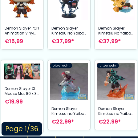
Demon Slayer POP!
Demon Slayer:
Demon Slayer:
Animation Vinyl
Kimetsu No Yaiba
Kimetsu No Yaiba
Figure Rengoku 9
Vibration Stars
Vibration Stars
€15,99
€37,99*
€37,99*
cm
Plus PVC Statue
Plus PVC Statue
Kaigaku 21 cm
Zenitsu Agatsuma
12 cm
Uitverkocht
Uitverkocht
Demon Slayer XL
Mouse Mat 80 x 35
cm
€19,99
Demon Slayer:
Demon Slayer:
Kimetsu no Yaiba
Kimetsu no Yaiba
Xross Link Anime
Xross Link Anime
€22,99*
€22,99*
PVC Statue Akaza
PVC Statue Tanjiro
Page 1/36
14 cm
Kamado 15 cm