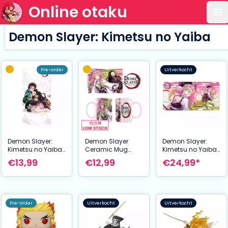
Online otaku
Op
Demon Slayer: Kimetsu no Yaiba
Pre-order
Uitverkocht
Demon Slayer:
Demon Slayer
Demon Slayer:
Kimetsu no Yaiba
Ceramic Mug
Kimetsu no Yaiba
Towel Ver. 3 140 x
Mitsuri & Nezuko
XXL Mousepad
€13,99
€12,99
€24,99*
70 cm
Mitsuri Kanroji 80 x
40 cm
Pre-order
Uitverkocht
Uitverkocht