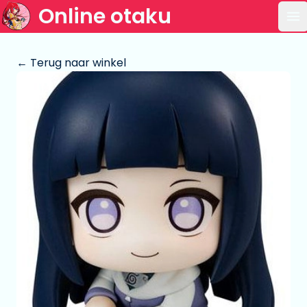
Online otaku
Op
← Terug naar winkel