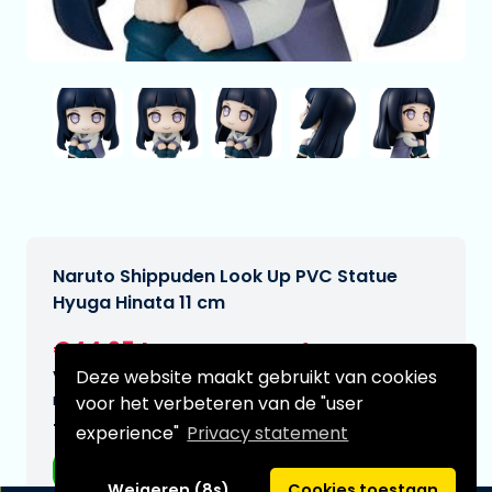
Naruto Shippuden Look Up PVC Statue
Hyuga Hinata 11 cm
€44,95
[Onder voorbehoud]
Deze website maakt gebruikt van cookies
Verwachtte leverdatum:
n.v.t.
voor het verbeteren van de "user
Type:
experience"
Privacy statement
Anime figuren
Weigeren (8s)
Cookies toestaan