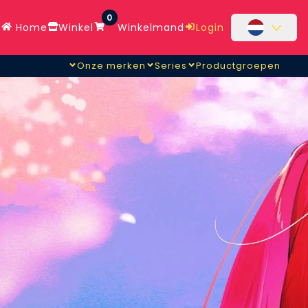
0
Home
Winkel
Winkelmand
Login
Onze merken
Series
Productgroepen