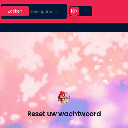
Search
Use setting
18+
Zoeken
Reset uw wachtwoord