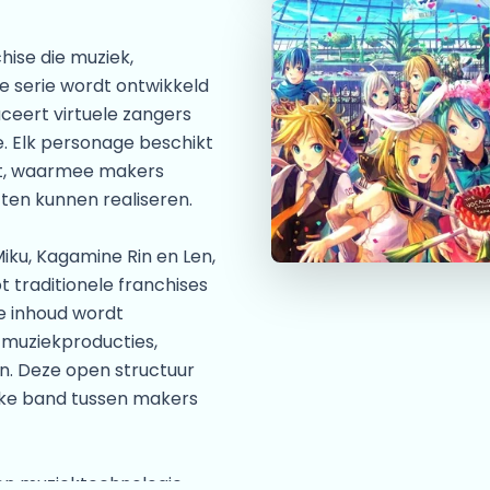
hise die muziek,
 serie wordt ontwikkeld
ceert virtuele zangers
. Elk personage beschikt
teit, waarmee makers
ten kunnen realiseren.
ku, Kagamine Rin en Len,
t traditionele franchises
e inhoud wordt
 muziekproducties,
en. Deze open structuur
rke band tussen makers
een muziektechnologie.