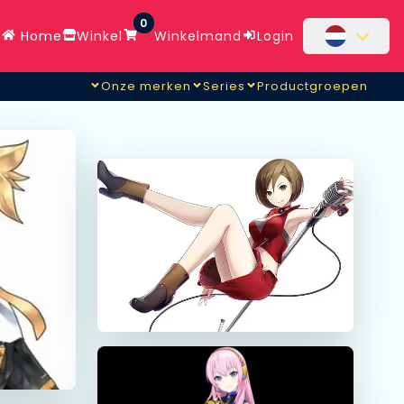
0
Home
Winkel
Winkelmand
Login
Onze merken
Series
Productgroepen