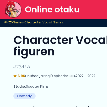
Online otaku
Home
›
›
›
Series
Character Vocal Series
Shop
Series
Character Vocal Series
Character Vocal
figuren
ぷちセカ
6.96
Finished_airing
10 episodes
ONA
2022 - 2022
Studio:
Scooter Films
Comedy