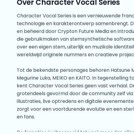
Over Character Vocal Series
Character Vocal Series is een vernieuwende franc
technologie en karakterontwerp samenbrengt. De
en beheerd door Crypton Future Media en introdu
die gebruikmaken van stemsynthetische software
over een eigen stem, uiterlijk en muzikale identi
wereldwijd originele nummers en creatieve projec
Tot de bekendste personages behoren Hatsune Mi
Megurine Luka, MEIKO en KAITO. In tegenstelling to
kent Character Vocal Series geen vast verhaal. D
grotendeels gevormd door de community zelf via
illustraties, live optredens en digitale evenement
zorgt voor een voortdurende evolutie en een ste
en fans.
De franchise is uitgegroeid tot veel meer dan all