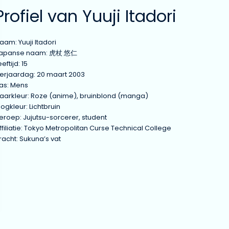
Profiel van Yuuji Itadori
aam: Yuuji Itadori
apanse naam: 虎杖 悠仁
eeftijd: 15
erjaardag: 20 maart 2003
as: Mens
aarkleur: Roze (anime), bruinblond (manga)
ogkleur: Lichtbruin
eroep: Jujutsu-sorcerer, student
ffiliatie: Tokyo Metropolitan Curse Technical College
racht: Sukuna’s vat
echniek: Shrine, Blood Manipulation
nime debuut: Episode 1
anga debuut: Chapter 1
Uiterlijk van Yuuji Itadori
uuji heeft een heel herkenbaar ontwerp in Jujutsu Kaisen. In de anime 