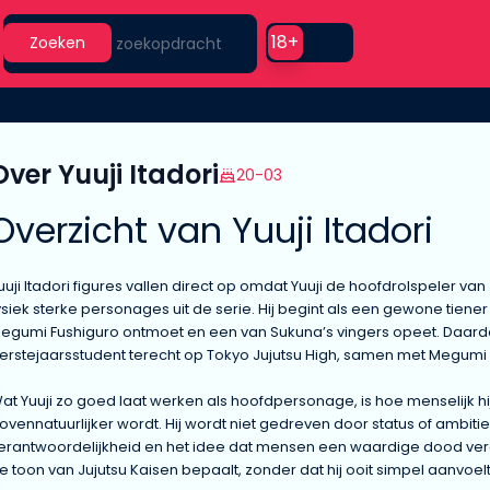
Search
Use setting
18+
Zoeken
Over Yuuji Itadori
20-03
Overzicht van Yuuji Itadori
uuji Itadori figures vallen direct op omdat Yuuji de hoofdrolspeler van
ysiek sterke personages uit de serie. Hij begint als een gewone tiener
egumi Fushiguro ontmoet en een van Sukuna’s vingers opeet. Daardoor
erstejaarsstudent terecht op Tokyo Jujutsu High, samen met Megumi
at Yuuji zo goed laat werken als hoofdpersonage, is hoe menselijk hi
ovennatuurlijker wordt. Hij wordt niet gedreven door status of ambiti
erantwoordelijkheid en het idee dat mensen een waardige dood verd
e toon van Jujutsu Kaisen bepaalt, zonder dat hij ooit simpel aanvoelt