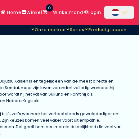
0
Home
Winkel
Winkelmand
Login
Onze merken
Series
Productgroepen
 Jujutsu Kaisen is en tegelijk een van de meest directe en
 in Sendai, maar zijn leven verandert volledig wanneer hij
 wordt hij het vat van Sukuna en komt hij als
 en Nobara Kugisaki.
j blijft, zelfs wanneer het verhaal steeds gewelddadiger en
e. Zijn keuzes komen veel vaker voort uit empathie,
ienen. Dat geeft hem een morele duidelijkheid die veel van
.