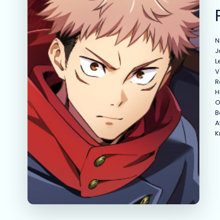
N
J
L
V
R
H
O
B
A
K
T
A
M
Y