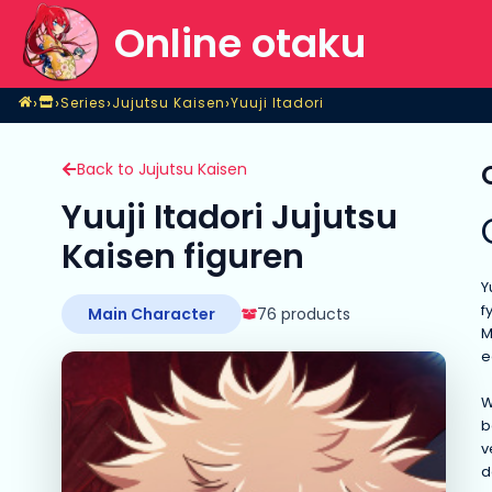
Online otaku
Home
›
›
›
›
Series
Jujutsu Kaisen
Yuuji Itadori
Shop
Series
Jujutsu Kaisen
Yuuji Itadori
Back to Jujutsu Kaisen
Yuuji Itadori Jujutsu
Kaisen figuren
Y
f
Main Character
76 products
M
e
W
b
v
d