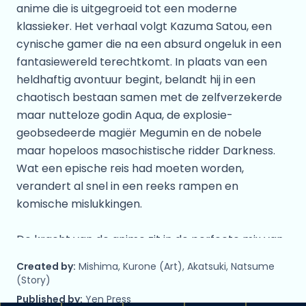
anime die is uitgegroeid tot een moderne
klassieker. Het verhaal volgt Kazuma Satou, een
cynische gamer die na een absurd ongeluk in een
fantasiewereld terechtkomt. In plaats van een
heldhaftig avontuur begint, belandt hij in een
chaotisch bestaan samen met de zelfverzekerde
maar nutteloze godin Aqua, de explosie-
geobsedeerde magiër Megumin en de nobele
maar hopeloos masochistische ridder Darkness.
Wat een epische reis had moeten worden,
verandert al snel in een reeks rampen en
komische mislukkingen.
De kracht van de anime zit in de perfecte mix van
klassieke RPG-fantasy en scherpe,
Created by:
Mishima, Kurone (Art), Akatsuki, Natsume
karaktergedreven humor. KONOSUBA drijft niet
(Story)
alleen de spot met het genre, maar brengt het
Published by:
Yen Press