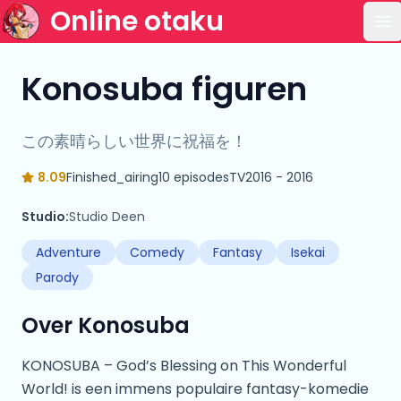
Online otaku
Op
Konosuba figuren
この素晴らしい世界に祝福を！
8.09
Finished_airing
10 episodes
TV
2016 - 2016
Studio:
Studio Deen
Adventure
Comedy
Fantasy
Isekai
Parody
Over Konosuba
KONOSUBA – God’s Blessing on This Wonderful
World! is een immens populaire fantasy-komedie