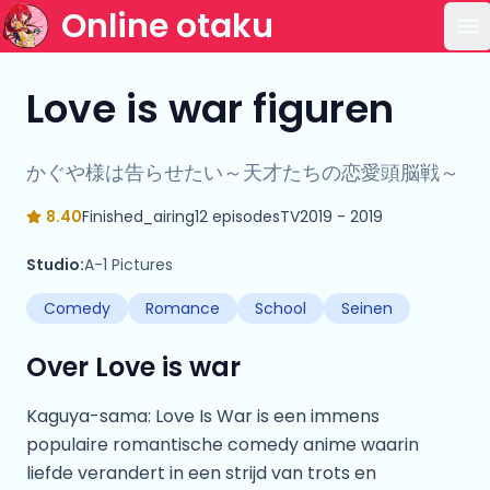
Online otaku
Op
Love is war figuren
かぐや様は告らせたい～天才たちの恋愛頭脳戦～
8.40
Finished_airing
12 episodes
TV
2019 - 2019
Studio:
A-1 Pictures
Comedy
Romance
School
Seinen
Over Love is war
Kaguya-sama: Love Is War is een immens
populaire romantische comedy anime waarin
liefde verandert in een strijd van trots en