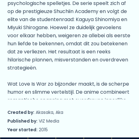
psychologische spelletjes. De serie speelt zich af
op de prestigieuze Shuchiin Academy en volgt de
elite van de studentenraad: Kaguya Shinomiya en
Miyuki Shirogane. Hoewel ze duidelijk gevoelens
voor elkaar hebben, weigeren ze allebei als eerste
hun liefde te bekennen, omdat dit zou betekenen
dat ze verliezen. Het resultaat is een reeks
hilarische plannen, misverstanden en overdreven
strategieën.
Wat Love Is War zo bijzonder maakt, is de scherpe
humor en slimme vertelstijl. De anime combineert
romantische spanning met overdreven innerlijke
monologen, dramatische vertelling en perfect
Created by:
Akasaka, Aka
getimede grappen. Naast het hoofdduo zorgen de
Published by:
VIZ Media
bijpersonages voor extra dynamiek, waardoor de
Year started:
2015
serie niet alleen grappig is, maar ook verrassend