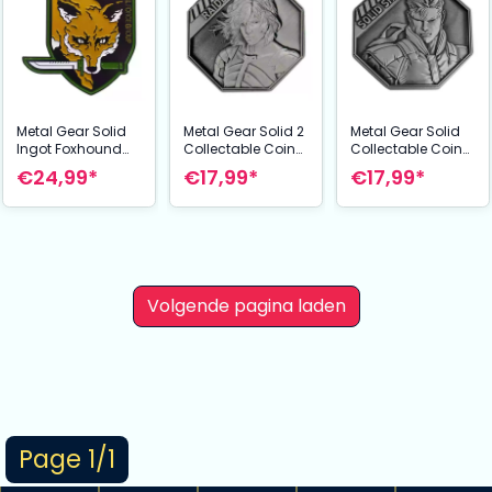
Metal Gear Solid
Metal Gear Solid 2
Metal Gear Solid
Ingot Foxhound
Collectable Coin
Collectable Coin
Insignia Limited
Raiden Limited
Solid Snake
€24,99*
€17,99*
€17,99*
Edition
Edition
Limited Edition
Volgende pagina laden
Page 1/1