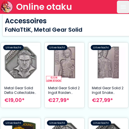
Online otaku
Op
Accessoires
FaNaTtiK, Metal Gear Solid
Uitverkocht
Uitverkocht
Uitverkocht
Metal Gear Solid
Metal Gear Solid 2
Metal Gear Solid 2
Delta Collectable
Ingot Raiden
Ingot Snake
Coin Naked Snake
Limited Edition
Limited Edition
€19,00*
€27,99*
€27,99*
Limited Edition
Uitverkocht
Uitverkocht
Uitverkocht