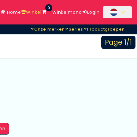
0
Home
Winkel
Winkelmand
Login
Onze merken
Series
Productgroepen
Page 1/1
en