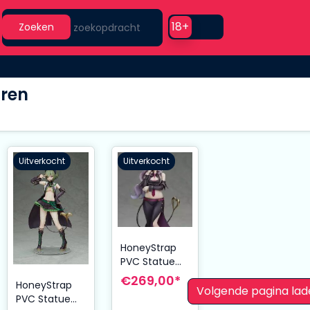
Search
Use setting
18+
Zoeken
uren
Uitverkocht
Uitverkocht
HoneyStrap
PVC Statue
1/7 Saionji
€269,00*
HoneyStrap
Mary 23 cm
Volgende pagina lad
PVC Statue