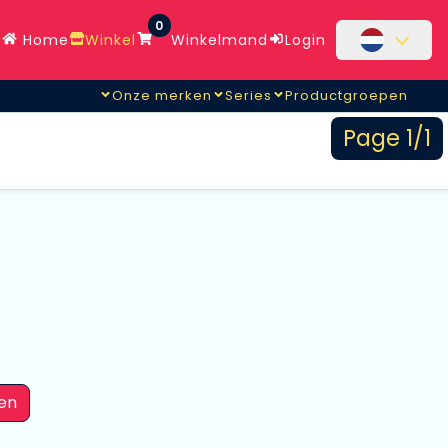
0
Home
Winkel
Winkelmand
Login
Onze merken
Series
Productgroepen
Page 1/1
en