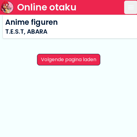
Online otaku
Op
Anime figuren
T.E.S.T, ABARA
Volgende pagina laden