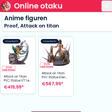
Online otaku
Op
Anime figuren
Proof, Attack on titan
Uitverkocht
Uitverkocht
Attack on Titan
Attack on Titan
PVC Statue Eren
PVC Statue 1/7 Levi
Jaeger: Attack
€567,99*
vs Beast Titan Ver.
Titan Ver. -
€419,99*
28 cm
Judgment- 25 cm