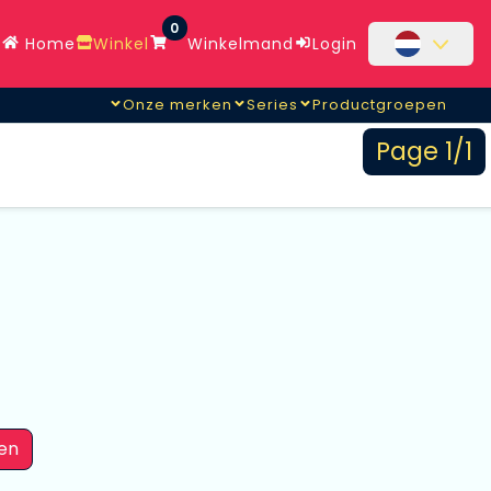
0
Home
Winkel
Winkelmand
Login
Onze merken
Series
Productgroepen
Page 1/1
en