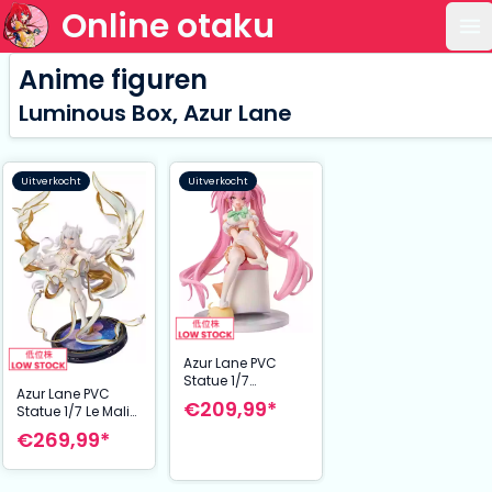
Online otaku
Op
Anime figuren
Luminous Box, Azur Lane
Uitverkocht
Uitverkocht
Azur Lane PVC
Statue 1/7
Azur Lane PVC
Emanuele
€209,99*
Statue 1/7 Le Malin
Pessagno:
33 cm
Backstage
€269,99*
Blunders Ver. 17
cm