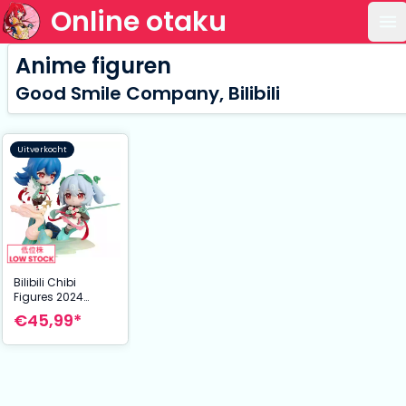
Online otaku
Op
Anime figuren
Good Smile Company, Bilibili
Uitverkocht
Bilibili Chibi
Figures 2024
Anniversary 2233:
€45,99*
Yun Chi Yue Chun
Ver. 12 cm