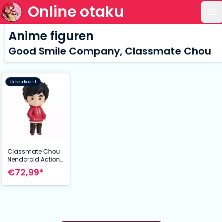
Online otaku
Op
Anime figuren
Good Smile Company, Classmate Chou
Uitverkocht
Classmate Chou
Nendoroid Action
Figure Classmate
€72,99*
Chou 10 cm