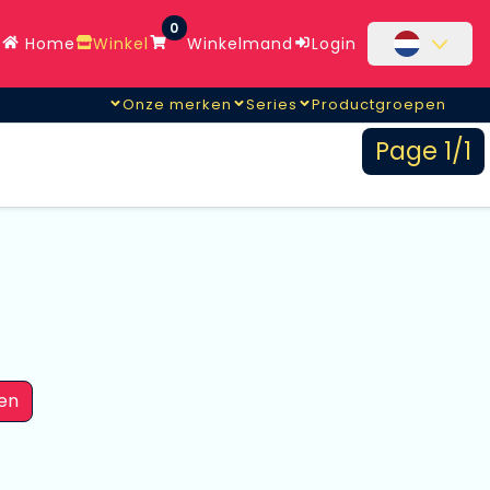
0
Home
Winkel
Winkelmand
Login
Onze merken
Series
Productgroepen
Page 1/1
en