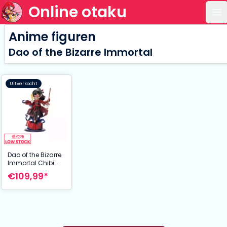
Online otaku
Op
Anime figuren
Dao of the Bizarre Immortal
Uitverkocht
Dao of the Bizarre
Immortal Chibi
Figure Li Huowang
€109,99*
Da Nuo / Wan Zhi
Dao 14 cm