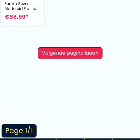
Eureka Seven
Moderoid Plastic
Model Kit Nirvash
€68,99*
Type Zero 16 cm
Volgende pagina laden
Page 1/1