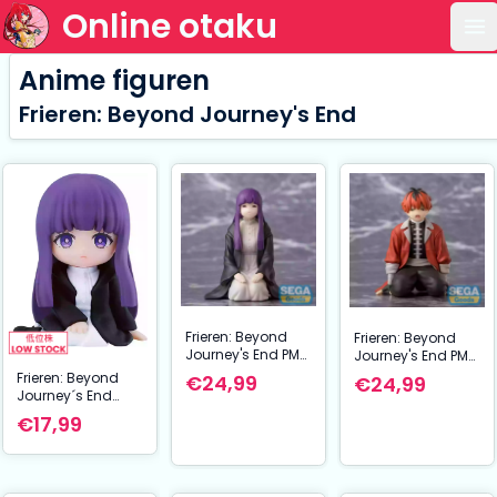
Online otaku
Op
Anime figuren
Frieren: Beyond Journey's End
Frieren: Beyond
Frieren: Beyond
Journey's End PM
Journey's End PM
Perching PVC
Perching PVC
Frieren: Beyond
€24,99
€24,99
Statue Fern
Statue Stark My
Journey´s End
Binding Spell 8
Knees Went
Rubber Mascot
€17,99
cm
Weak... 8 cm
Nendroid Plus Mini
Figure Fern 8 cm