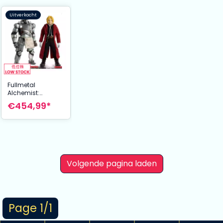
Uitverkocht
Fullmetal
Alchemist:
Brotherhood
€454,99*
Action Figures 1/6
Alphonse &
Edward Elric Twin
Pack
Volgende pagina laden
Page 1/1