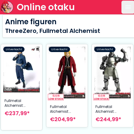
Online otaku
Op
Anime figuren
ThreeZero, Fullmetal Alchemist
Uitverkocht
Uitverkocht
Uitverkocht
Fullmetal
Alchemist:
Fullmetal
Fullmetal
Brotherhood
Alchemist:
Alchemist:
€237,99*
Action Figure
Brotherhood
Brotherhood
€204,99*
€244,99*
FigZero 1/6 Roy
FigZero Action
Action Figure 1/6
Mustang 29 cm
Figure 1/6 Edward
Alphonse Elric 37
Elric 25 cm
cm