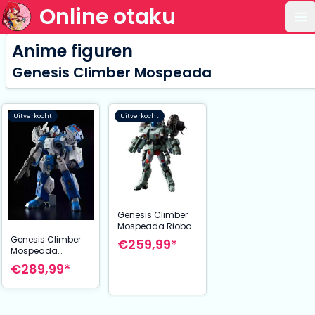
Online otaku
Op
Anime figuren
Genesis Climber Mospeada
Uitverkocht
Uitverkocht
Genesis Climber
Mospeada Riobot
Actionfigur 1/12
Genesis Climber
€259,99*
VR-052F
Mospeada
Mospeada Stick 16
Diecast Action
€289,99*
cm (re-run)
Figure Riobot 1/48
AFC-01H Legioss
ETA 21 cm (2nd
rerelease)