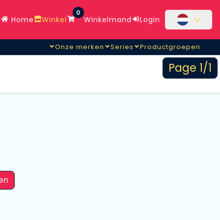
0
Home
Winkel
Winkelmand
Login
Onze merken
Series
Productgroepen
Page 1/1
en