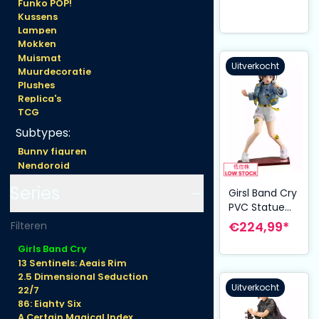
Funko POP!
Kussens
Lampen
Mokken
Muismat
Uitverkocht
Muurdecoratie
Plushes
Replica's
TCG
Subtypes:
Bunny figuren
Nendoroid
Figma
Series
Girsl Band Cry
Prize
PVC Statue
Pop up parade
Figuarts
1/7 Nina Iseri
€224,99*
Gundam
20 cm
Model kit
Girls Band Cry
Hentai/ 18+
13 Sentinels: Aegis Rim
2.5 Dimensional Seduction
Uitverkocht
22/7
86: Eighty Six
A Certain Magical Index