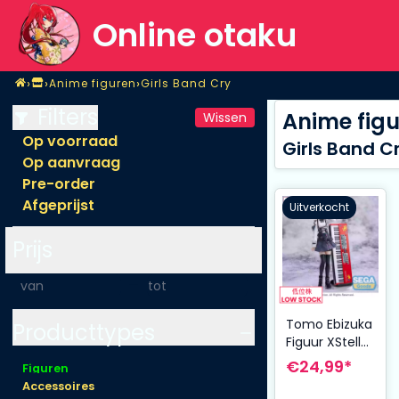
Online otaku
Home
›
›
›
Anime figuren
Girls Band Cry
Shop
Anime figuren
Girls Band Cry
Filters
Anime fig
Wissen
Op voorraad
Girls Band C
Op aanvraag
Pre-order
Afgeprijst
Uitverkocht
Prijs
-
Tomo Ebizuka
Producttypes
Figuur XStellar
20 cm Girls
€24,99*
Figuren
Band Cry
Accessoires