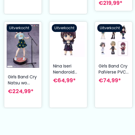
Tomo Ebizuka
€219,99*
23 cm
Uitverkocht
Uitverkocht
Uitverkocht
Nina Iseri
Girls Band Cry
Nendoroid
PalVerse PVC
Girls Band Cry
Actiefiguur 10
Figures 9 cm
€64,99*
€74,99*
Natsu wo
cm Girls Band
Assortment
Mankitsu shite
Cry
(6)
€224,99*
Sakebe Series
No. 1 PVC
Statue 1/7
Nina Iseri 24
cm