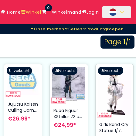
0
Home
Winkel
Winkelmand
Login
Onze merken
Series
Productgroepen
Page 1/1
Uitverkocht
Uitverkocht
Uitverkocht
Jujutsu Kaisen
Culling Game
Rupa Figuur
XStellar PVC
XStellar 22 cm
€26,99*
Statue Yuta
Girls Band Cry
€24,99*
Girls Band Cry
Okkotsu 22
Statue 1/7
cm