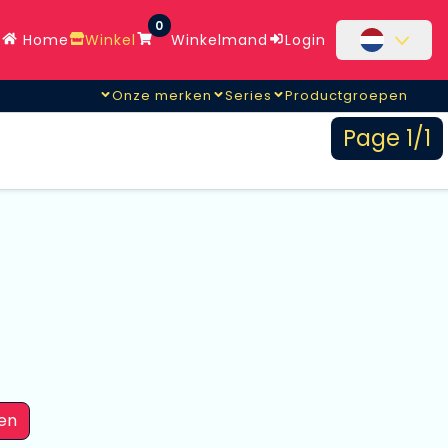
0
Home
Winkel
Winkelmand
Login
Onze merken
Series
Productgroepen
Page 1/1
en