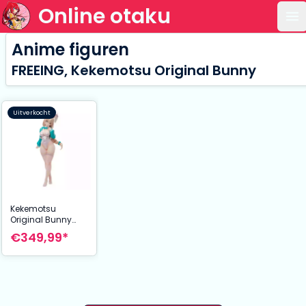
Online otaku
Op
Anime figuren
FREEING, Kekemotsu Original Bunny
Uitverkocht
Kekemotsu
Original Bunny
PVC Statue 1/4
€349,99*
Hajime Aotsugi 40
cm