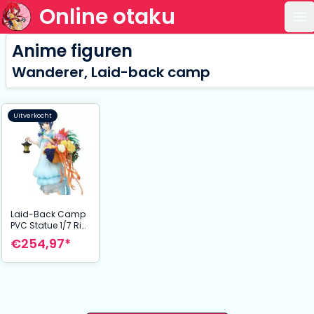
Online otaku
Op
Anime figuren
Wanderer, Laid-back camp
Uitverkocht
Laid-Back Camp
PVC Statue 1/7 Rin
Shima Birtday ver.
€254,97*
24 cm