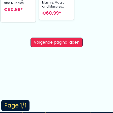
Mashle: Magic
and Muscles
and Muscles
Nendoroid Action
€60,99*
Nendoroid Action
Figure Lance
€60,99*
Figure Mash
Crown 10 cm
Burnedead 10 cm
Volgende pagina laden
Page 1/1