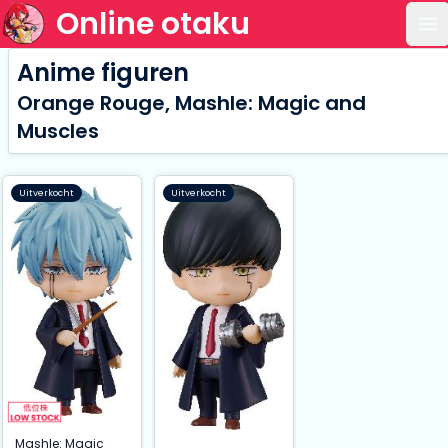
Online otaku
Op
Anime figuren
Orange Rouge, Mashle: Magic and
Muscles
Uitverkocht
Uitverkocht
Mashle: Magic