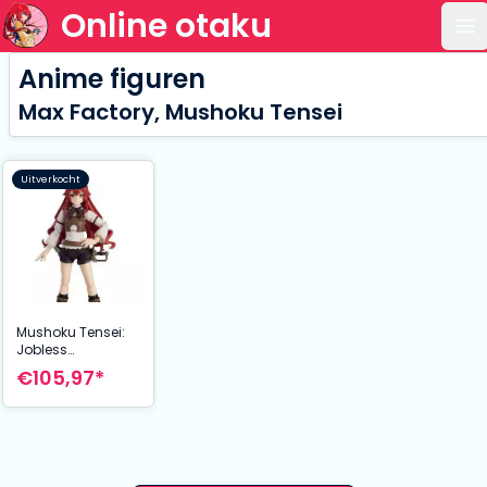
Online otaku
Op
Anime figuren
Max Factory, Mushoku Tensei
Uitverkocht
Mushoku Tensei:
Jobless
Reincarnation
€105,97*
Figma Action
Figure Eris Boreas
Greyrat 13 cm