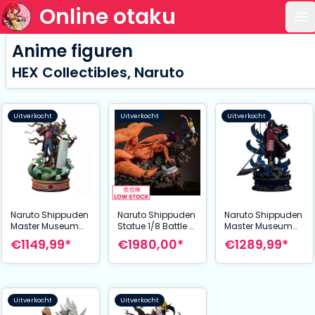
Online otaku
Op
Anime figuren
HEX Collectibles, Naruto
Uitverkocht
Uitverkocht
Uitverkocht
Naruto Shippuden
Naruto Shippuden
Naruto Shippuden
Master Museum
Statue 1/8 Battle of
Master Museum
Statue 1/4 Senju
Destiny Namikaze
Statue 1/4 Uchiha
€1149,99*
€1980,00*
€1289,99*
Hashirama 71 cm
Minato vs Kurama
Madara 70 cm
59 cm
Uitverkocht
Uitverkocht