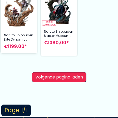
Naruto Shippuden
Naruto Shippuden
Master Museum
Elite Dynamic
Statue 1/4
€1380,00*
Statue 1/6 Gaara
Namikaze Minato
€1199,00*
vs Kimimaro 61
65 cm
cm
Volgende pagina laden
Page 1/1