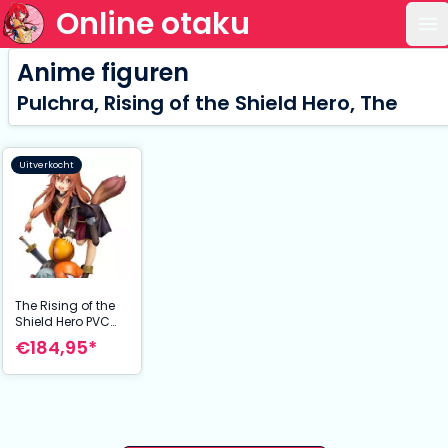
Online otaku
Op
Anime figuren
Pulchra, Rising of the Shield Hero, The
Uitverkocht
The Rising of the
Shield Hero PVC
Statue 1/7
€184,95*
Raphtalia
Childhood Ver. 18
cm