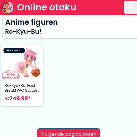
Online otaku
Op
Anime figuren
Ro-Kyu-Bu!
Uitverkocht
Ro-Kyu-Bu: Fast
Break! PVC Statue
1/7 Tomoka
€249,99*
Minato Kemomimi
Lingerie Ver. 18 cm
Volgende pagina laden