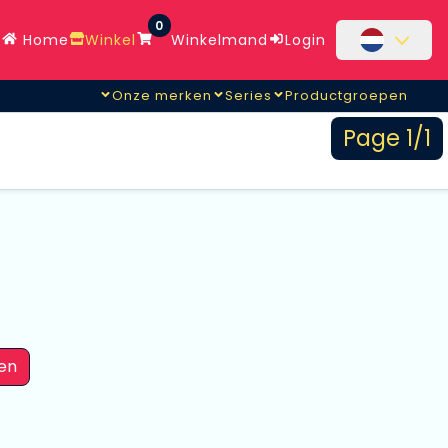
0
Home
Winkel
Winkelmand
Login
Onze merken
Series
Productgroepen
Page 1/1
en