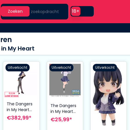
Search
Use setting
18+
Zoeken
uren
in My Heart
Uitverkocht
Uitverkocht
Uitverkocht
The Dangers
The Dangers
in My Heart
in My Heart
PVC Statue
€382,99*
Luminasta
€25,99*
1/4 Anna
PVC Statue
Yamada
Anna Yamada