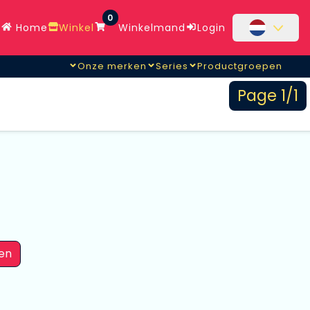
0
Home
Winkel
Winkelmand
Login
Onze merken
Series
Productgroepen
Page 1/1
en