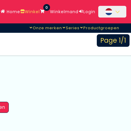
0
Home
Winkel
Winkelmand
Login
Onze merken
Series
Productgroepen
Page 1/1
en