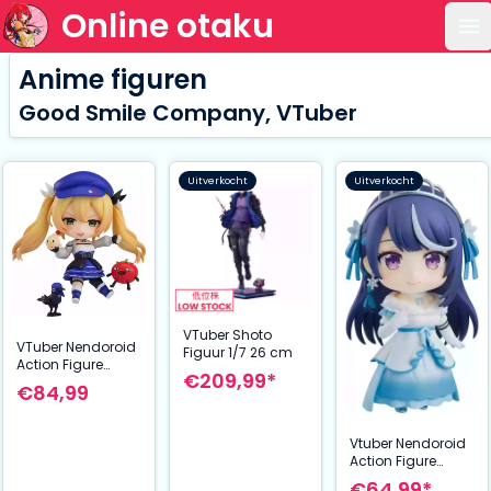
Online otaku
Op
Anime figuren
Good Smile Company, VTuber
Uitverkocht
Uitverkocht
VTuber Shoto
VTuber Nendoroid
Figuur 1/7 26 cm
Action Figure
€209,99*
Dokibird 10 cm
€84,99
Vtuber Nendoroid
Action Figure
Kokorone Awayuki
€64,99*