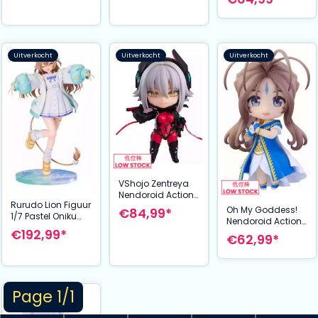
10 cm
Uitverkocht
Uitverkocht
Uitverkocht
VShojo Zentreya
Nendoroid Action
Rurudo Lion Figuur
Figure 10 cm
Oh My Goddess!
€84,99*
1/7 Pastel Oniku
Nendoroid Action
Ver. 25 cm VTuber
€192,99*
Figure Kokorone
€62,99*
Belldandy10 cm
Page 1/1
Uitverkocht